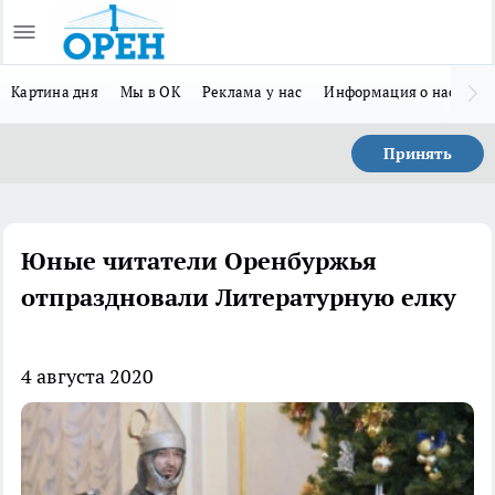
Картина дня
Мы в ОК
Реклама у нас
Информация о нас
Л
Принять
Юные читатели Оренбуржья
отпраздновали Литературную елку
4 августа 2020