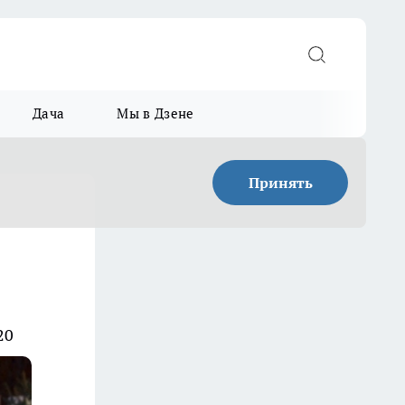
Дача
Мы в Дзене
Принять
20