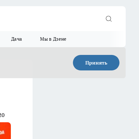
Дача
Мы в Дзене
Принять
20