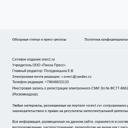
Обзорные статьи и пресс-релизы
Политика конфиденциаль
Сетевое издание oren1.ru
«
»
Учредитель ООО
Пенза Пресс
Главный редактор: Полудницына Е.В.
Электронная почта редакции:
r.oren1@yandex.ru
Телефон редакции: +79648633133
Реестровая запись о регистрации электронного СМИ Эл.№ ФС77-86623
(Роскомнадзор).
Любые материалы, размещенные на портале «oren1.ru» сотрудниками р
законодательством о правах на результаты интеллектуальной деятель
Вся информация, размещенная на данном сайте, охраняется в соответ
воспроизведению, распространению, переработке не иначе как с пи