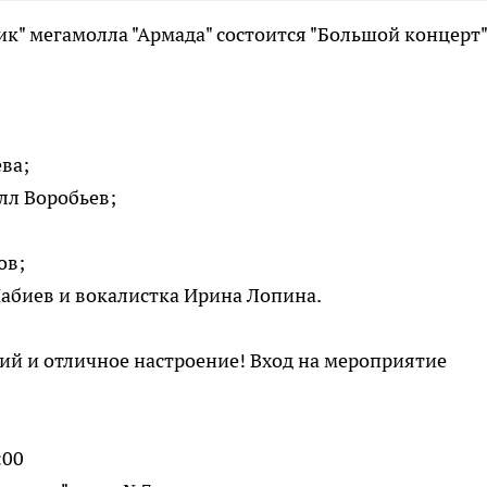
ник" мегамолла "Армада" состоится "Большой концерт"
ева;
илл Воробьев;
ов;
Набиев и вокалистка Ирина Лопина.
ий и отличное настроение! Вход на мероприятие
:00