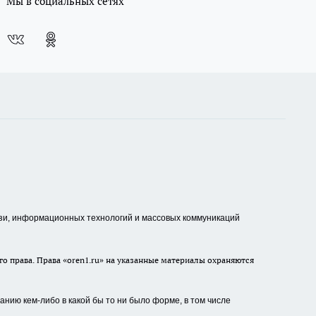
Мы в социальных сетях
зи, информационных технологий и массовых коммуникаций
о права. Права «oren1.ru» на указанные материалы охраняются
нию кем-либо в какой бы то ни было форме, в том числе