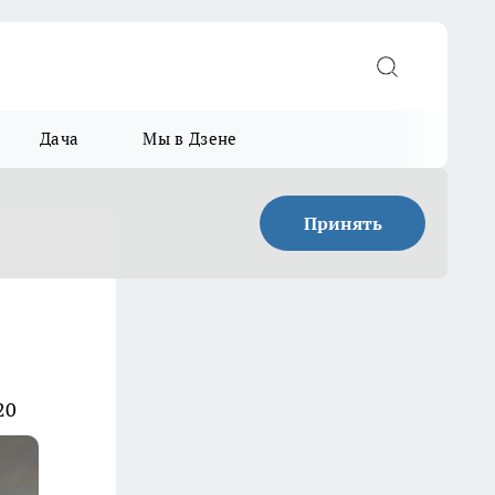
Дача
Мы в Дзене
Принять
20