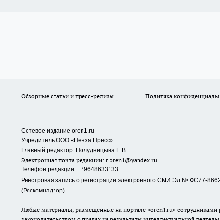
Обзорные статьи и пресс-релизы
Политика конфиденциаль
Сетевое издание oren1.ru
«
»
Учредитель ООО
Пенза Пресс
Главный редактор: Полудницына Е.В.
Электронная почта редакции:
r.oren1@yandex.ru
Телефон редакции: +79648633133
Реестровая запись о регистрации электронного СМИ Эл.№ ФС77-86623
(Роскомнадзор).
Любые материалы, размещенные на портале «oren1.ru» сотрудниками р
законодательством о правах на результаты интеллектуальной деятель