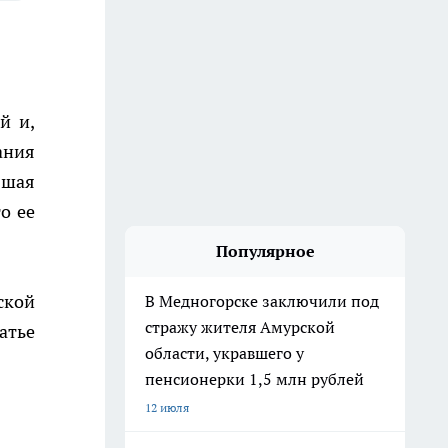
й и,
ания
вшая
о ее
Популярное
ской
В Медногорске заключили под
стражу жителя Амурской
атье
области, укравшего у
пенсионерки 1,5 млн рублей
12 июля