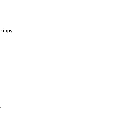
 бору.
.