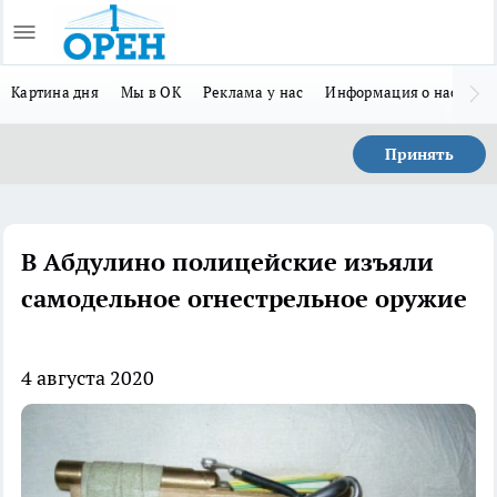
Картина дня
Мы в ОК
Реклама у нас
Информация о нас
Л
Принять
В Абдулино полицейские изъяли
самодельное огнестрельное оружие
4 августа 2020