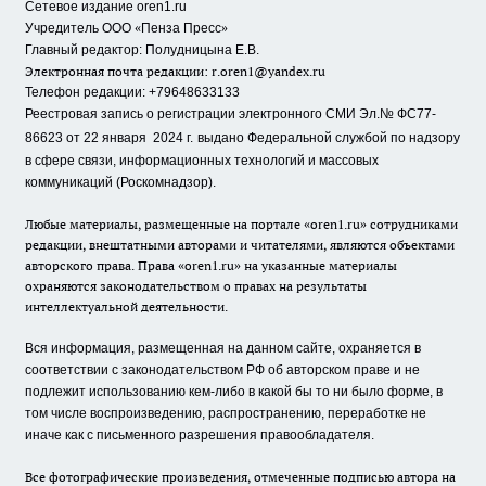
Сетевое издание oren1.ru
«
»
Учредитель ООО
Пенза Пресс
Главный редактор: Полудницына Е.В.
Электронная почта редакции:
r.oren1@yandex.ru
Телефон редакции: +79648633133
Реестровая запись о регистрации электронного СМИ Эл.№ ФС77-
86623 от 22 января 2024 г.
выдано Федеральной службой по надзору
в сфере связи, информационных технологий и массовых
коммуникаций (Роскомнадзор).
Любые материалы, размещенные на портале «oren1.ru» сотрудниками
редакции, внештатными авторами и читателями, являются объектами
авторского права. Права «oren1.ru» на указанные материалы
охраняются законодательством о правах на результаты
интеллектуальной деятельности.
Вся информация, размещенная на данном сайте, охраняется в
соответствии с законодательством РФ об авторском праве и не
подлежит использованию кем-либо в какой бы то ни было форме, в
том числе воспроизведению, распространению, переработке не
иначе как с письменного разрешения правообладателя.
Все фотографические произведения, отмеченные подписью автора на