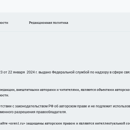
ности
Редакционная политика
 от 22 января 2024 г.
выдано Федеральной службой по надзору в сфере свя
едакции, внештатными авторами и читателями, являются объектами авторског
ности.
ствии с законодательством РФ об авторском праве и не подлежит использова
сьменного разрешения правообладателя.
айте «oren1.ru» защищены авторским правом и являются интеллектуальной со