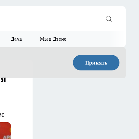
Дача
Мы в Дзене
Принять
ля
20