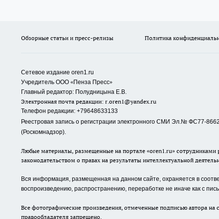
Обзорные статьи и пресс-релизы
Политика конфиденциаль
Сетевое издание oren1.ru
«
»
Учредитель ООО
Пенза Пресс
Главный редактор: Полудницына Е.В.
Электронная почта редакции:
r.oren1@yandex.ru
Телефон редакции: +79648633133
Реестровая запись о регистрации электронного СМИ Эл.№ ФС77-86623
(Роскомнадзор).
Любые материалы, размещенные на портале «oren1.ru» сотрудниками р
законодательством о правах на результаты интеллектуальной деятель
Вся информация, размещенная на данном сайте, охраняется в соответ
воспроизведению, распространению, переработке не иначе как с пи
Все фотографические произведения, отмеченные подписью автора на с
правообладателя запрещено.