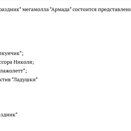
"Праздник" мегамолла "Армада" состоится представлен
елкунчик";
ссора Николя;
Флажолетт";
ектив "Ладушки"
аздник"