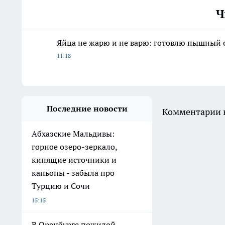
Ч
Яйца не жарю и не варю: готовлю пышный о
11:18
Последние новости
Комментарии н
Абхазские Мальдивы:
горное озеро-зеркало,
кипящие источники и
каньоны - забыла про
Турцию и Сочи
15:15
В Оренбурге пожилой