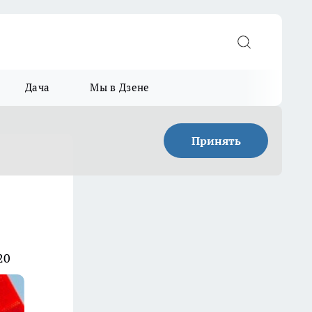
Дача
Мы в Дзене
Принять
20