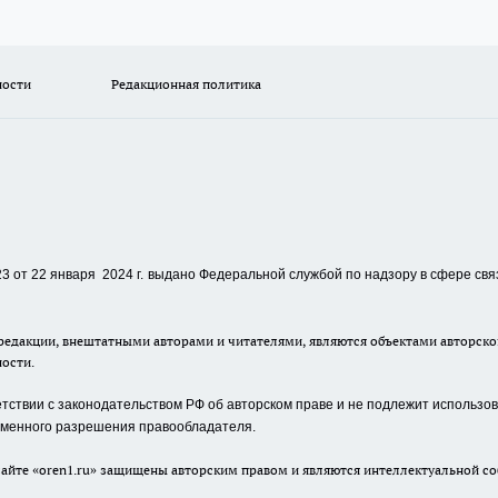
ности
Редакционная политика
 от 22 января 2024 г.
выдано Федеральной службой по надзору в сфере свя
едакции, внештатными авторами и читателями, являются объектами авторског
ности.
ствии с законодательством РФ об авторском праве и не подлежит использова
сьменного разрешения правообладателя.
айте «oren1.ru» защищены авторским правом и являются интеллектуальной со