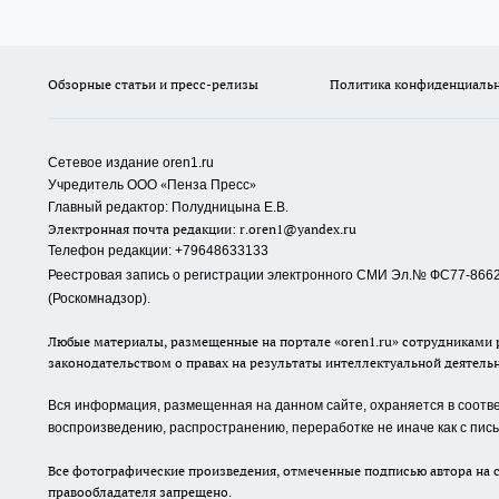
Обзорные статьи и пресс-релизы
Политика конфиденциаль
Сетевое издание oren1.ru
«
»
Учредитель ООО
Пенза Пресс
Главный редактор: Полудницына Е.В.
Электронная почта редакции:
r.oren1@yandex.ru
Телефон редакции: +79648633133
Реестровая запись о регистрации электронного СМИ Эл.№ ФС77-86623
(Роскомнадзор).
Любые материалы, размещенные на портале «oren1.ru» сотрудниками р
законодательством о правах на результаты интеллектуальной деятель
Вся информация, размещенная на данном сайте, охраняется в соответ
воспроизведению, распространению, переработке не иначе как с пи
Все фотографические произведения, отмеченные подписью автора на с
правообладателя запрещено.