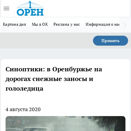
Картина дня
Мы в ОК
Реклама у нас
Информация о нас
Л
Принять
Синоптики: в Оренбуржье на
дорогах снежные заносы и
гололедица
4 августа 2020