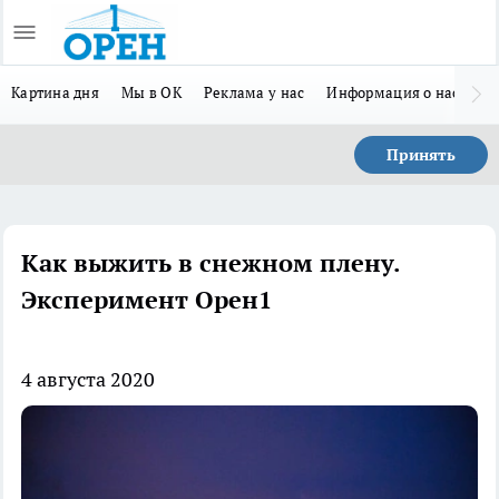
Картина дня
Мы в ОК
Реклама у нас
Информация о нас
Л
Принять
Как выжить в снежном плену.
Эксперимент Орен1
4 августа 2020