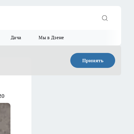
Дача
Мы в Дзене
Принять
20