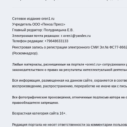
Сетевое издание oren1.ru
«
»
Учредитель ООО
Пенза Пресс
Главный редактор: Полудницына Е.В.
Электронная почта редакции:
r.oren1@yandex.ru
Телефон редакции: +79648633133
Реестровая запись о регистрации электронного СМИ Эл.№ ФС77-86623
(Роскомнадзор).
Любые материалы, размещенные на портале «oren1.ru» сотрудниками р
законодательством о правах на результаты интеллектуальной деятель
Вся информация, размещенная на данном сайте, охраняется в соответ
воспроизведению, распространению, переработке не иначе как с пи
Все фотографические произведения, отмеченные подписью автора на с
правообладателя запрещено.
Возрастная категория сайта 16+.
Редакция портала не несет ответственности за комментарии пользов