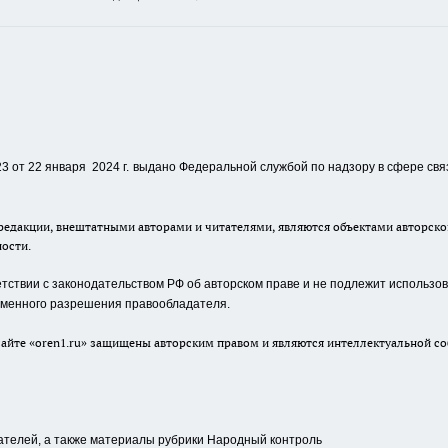
 от 22 января 2024 г.
выдано Федеральной службой по надзору в сфере свя
едакции, внештатными авторами и читателями, являются объектами авторског
ности.
ствии с законодательством РФ об авторском праве и не подлежит использова
сьменного разрешения правообладателя.
айте «oren1.ru» защищены авторским правом и являются интеллектуальной со
ателей, а также материалы рубрики Народный контроль