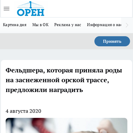
Картина дня
Мы в ОК
Реклама у нас
Информация о нас
Л
Принять
Фельдшера, которая приняла роды
на заснеженной орской трассе,
предложили наградить
4 августа 2020