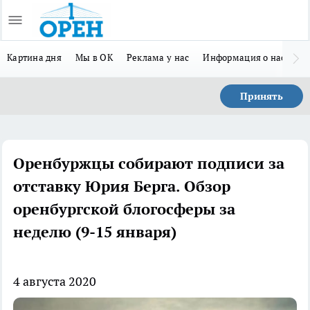
Картина дня
Мы в ОК
Реклама у нас
Информация о нас
Л
Принять
Оренбуржцы собирают подписи за
отставку Юрия Берга. Обзор
оренбургской блогосферы за
неделю (9-15 января)
4 августа 2020