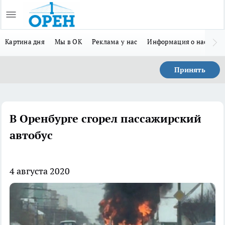
Картина дня
Мы в ОК
Реклама у нас
Информация о нас
Л
Принять
В Оренбурге сгорел пассажирский
автобус
4 августа 2020