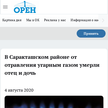
Картина дня
Мы в ОК
Реклама у нас
Информация о нас
Л
Принять
В Саракташском районе от
отравления угарным газом умерли
отец и дочь
4 августа 2020