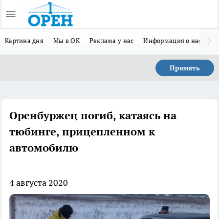
Картина дня
Мы в ОК
Реклама у нас
Информация о нас
Л
Принять
Оренбуржец погиб, катаясь на
тюбинге, прицепленном к
автомобилю
4 августа 2020