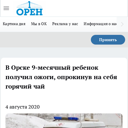
Картина дня
Мы в ОК
Реклама у нас
Информация о нас
Л
Принять
В Орске 9-месячный ребенок
получил ожоги, опрокинув на себя
горячий чай
4 августа 2020