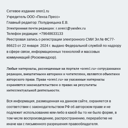
Сетевое издание oren1.ru
«
»
Учредитель ООО
Пенза Пресс
Главный редактор: Полудницына Е.В.
Электронная почта редакции:
r.oren1@yandex.ru
Телефон редакции: +79648633133
Реестровая запись о регистрации электронного СМИ Эл.№ ФС77-
86623 от 22 января 2024 г.
выдано Федеральной службой по надзору
в сфере связи, информационных технологий и массовых
коммуникаций (Роскомнадзор).
Любые материалы, размещенные на портале «oren1.ru» сотрудниками
редакции, внештатными авторами и читателями, являются объектами
авторского права. Права «oren1.ru» на указанные материалы
охраняются законодательством о правах на результаты
интеллектуальной деятельности.
Вся информация, размещенная на данном сайте, охраняется в
соответствии с законодательством РФ об авторском праве и не
подлежит использованию кем-либо в какой бы то ни было форме, в
том числе воспроизведению, распространению, переработке не
иначе как с письменного разрешения правообладателя.