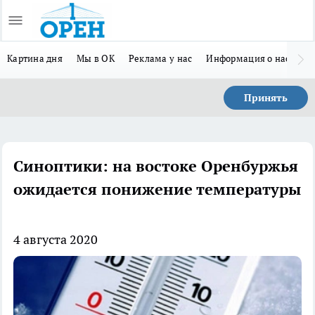
Картина дня
Мы в ОК
Реклама у нас
Информация о нас
Л
Принять
Синоптики: на востоке Оренбуржья
ожидается понижение температуры
4 августа 2020