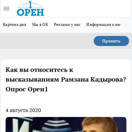
Картина дня
Мы в ОК
Реклама у нас
Информация о нас
Л
Принять
Как вы относитесь к
высказываниям Рамзана Кадырова?
Опрос Орен1
4 августа 2020