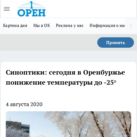
Картина дня
Мы в ОК
Реклама у нас
Информация о нас
Л
Принять
Синоптики: сегодня в Оренбуржье
понижение температуры до -25°
4 августа 2020