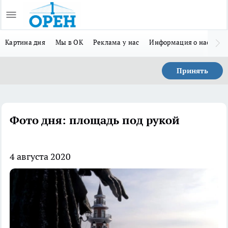
Картина дня
Мы в ОК
Реклама у нас
Информация о нас
Л
Принять
Фото дня: площадь под рукой
4 августа 2020