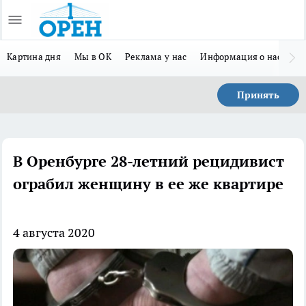
Картина дня
Мы в ОК
Реклама у нас
Информация о нас
Л
Принять
В Оренбурге 28-летний рецидивист
ограбил женщину в ее же квартире
4 августа 2020