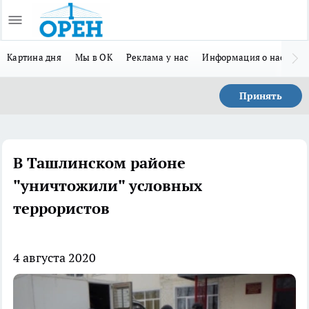
Картина дня
Мы в ОК
Реклама у нас
Информация о нас
Л
Принять
В Ташлинском районе
"уничтожили" условных
террористов
4 августа 2020