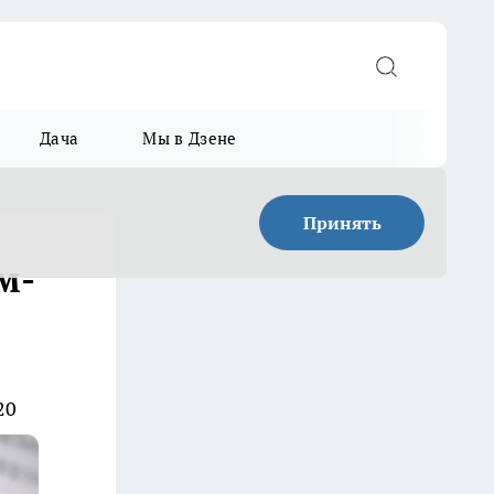
Дача
Мы в Дзене
Принять
м-
20