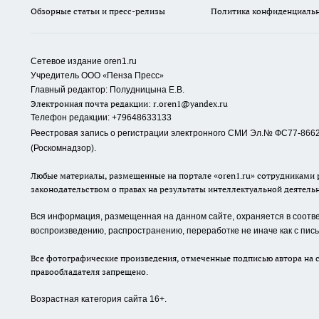
Обзорные статьи и пресс-релизы
Политика конфиденциаль
Сетевое издание oren1.ru
«
»
Учредитель ООО
Пенза Пресс
Главный редактор: Полудницына Е.В.
Электронная почта редакции:
r.oren1@yandex.ru
Телефон редакции: +79648633133
Реестровая запись о регистрации электронного СМИ Эл.№ ФС77-86623
(Роскомнадзор).
Любые материалы, размещенные на портале «oren1.ru» сотрудниками р
законодательством о правах на результаты интеллектуальной деятель
Вся информация, размещенная на данном сайте, охраняется в соответ
воспроизведению, распространению, переработке не иначе как с пи
Все фотографические произведения, отмеченные подписью автора на с
правообладателя запрещено.
Возрастная категория сайта 16+.