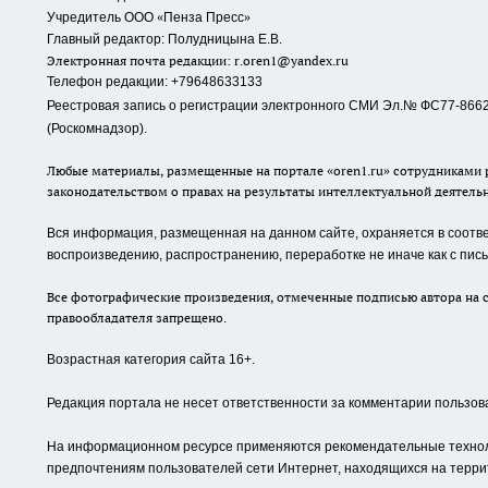
«
»
Учредитель ООО
Пенза Пресс
Главный редактор: Полудницына Е.В.
Электронная почта редакции:
r.oren1@yandex.ru
Телефон редакции: +79648633133
Реестровая запись о регистрации электронного СМИ Эл.№ ФС77-86623
(Роскомнадзор).
Любые материалы, размещенные на портале «oren1.ru» сотрудниками р
законодательством о правах на результаты интеллектуальной деятель
Вся информация, размещенная на данном сайте, охраняется в соответ
воспроизведению, распространению, переработке не иначе как с пи
Все фотографические произведения, отмеченные подписью автора на с
правообладателя запрещено.
Возрастная категория сайта 16+.
Редакция портала не несет ответственности за комментарии пользов
На информационном ресурсе применяются рекомендательные техноло
предпочтениям пользователей сети Интернет, находящихся на терри