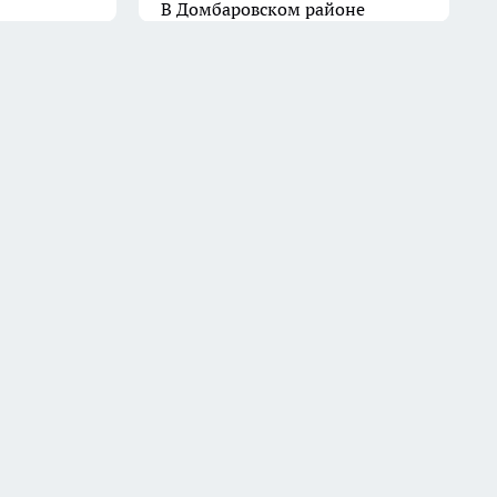
В Домбаровском районе
стартовал финал «Золотого
колоса Оренбуржья»
8 июля