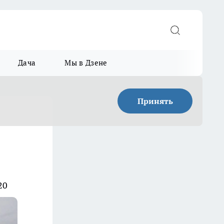
Дача
Мы в Дзене
Принять
20