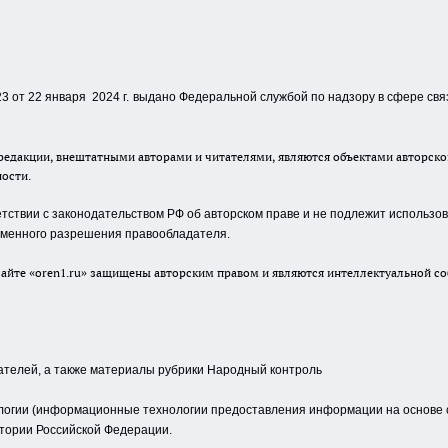
 от 22 января 2024 г.
выдано Федеральной службой по надзору в сфере свя
едакции, внештатными авторами и читателями, являются объектами авторског
ности.
ствии с законодательством РФ об авторском праве и не подлежит использова
сьменного разрешения правообладателя.
айте «oren1.ru» защищены авторским правом и являются интеллектуальной со
ателей, а также материалы рубрики Народный контроль
гии (информационные технологии предоставления информации на основе сб
тории Российской Федерации.