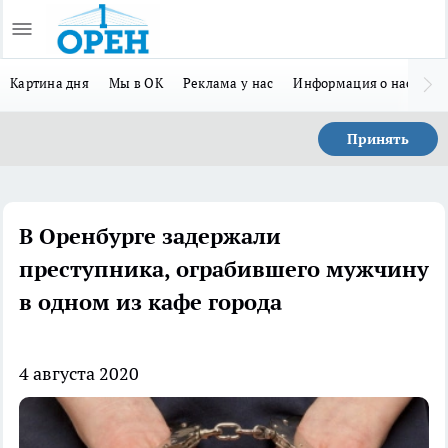
Картина дня
Мы в ОК
Реклама у нас
Информация о нас
Л
Принять
В Оренбурге задержали
преступника, ограбившего мужчину
в одном из кафе города
4 августа 2020