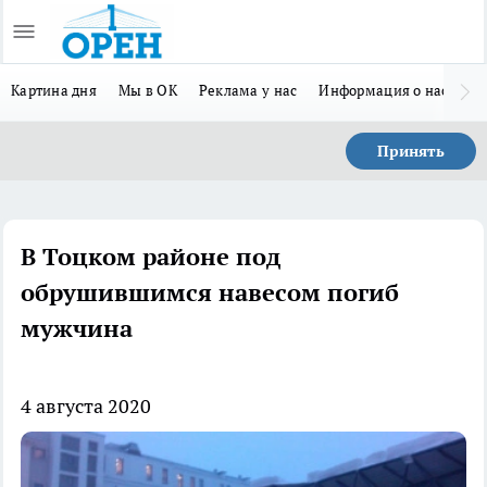
Картина дня
Мы в ОК
Реклама у нас
Информация о нас
Л
Принять
В Тоцком районе под
обрушившимся навесом погиб
мужчина
4 августа 2020