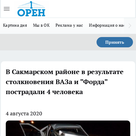
Картина дня
Мы в ОК
Реклама у нас
Информация о нас
Л
Принять
В Сакмарском районе в результате
столкновения ВАЗа и "Форда"
пострадали 4 человека
4 августа 2020