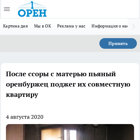
Картина дня
Мы в ОК
Реклама у нас
Информация о нас
Л
Принять
После ссоры с матерью пьяный
оренбуржец поджег их совместную
квартиру
4 августа 2020