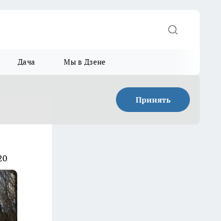
Дача
Мы в Дзене
Принять
20