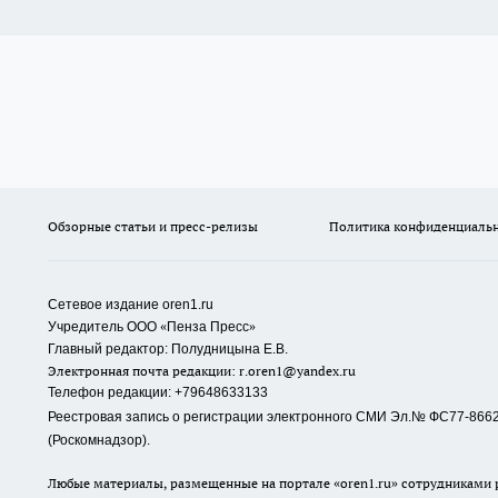
Обзорные статьи и пресс-релизы
Политика конфиденциаль
Сетевое издание oren1.ru
«
»
Учредитель ООО
Пенза Пресс
Главный редактор: Полудницына Е.В.
Электронная почта редакции:
r.oren1@yandex.ru
Телефон редакции: +79648633133
Реестровая запись о регистрации электронного СМИ Эл.№ ФС77-86623
(Роскомнадзор).
Любые материалы, размещенные на портале «oren1.ru» сотрудниками р