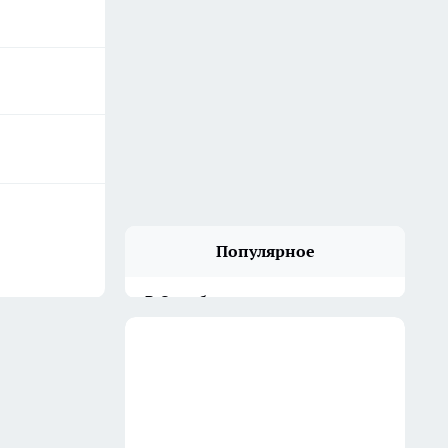
Популярное
В Оренбурге завершается
строительство нового
приемного отделения
Областного центра хирургии и
травматологии
24 июля