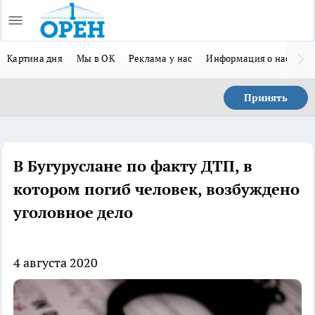
Картина дня
Мы в ОК
Реклама у нас
Информация о нас
Л
Принять
В Бугуруслане по факту ДТП, в
котором погиб человек, возбуждено
уголовное дело
4 августа 2020