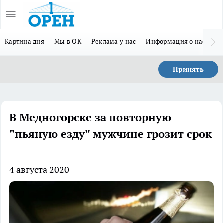
Картина дня
Мы в ОК
Реклама у нас
Информация о нас
Л
Принять
В Медногорске за повторную
"пьяную езду" мужчине грозит срок
4 августа 2020