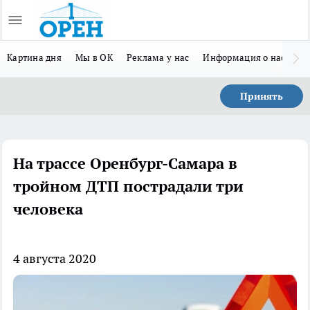
Картина дня
Мы в ОК
Реклама у нас
Информация о нас
Л
Принять
На трассе Оренбург-Самара в
тройном ДТП пострадали три
человека
4 августа 2020