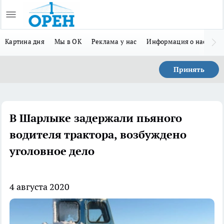
Картина дня
Мы в ОК
Реклама у нас
Информация о нас
Л
Принять
В Шарлыке задержали пьяного
водителя трактора, возбуждено
уголовное дело
4 августа 2020