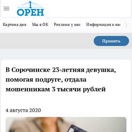
Картина дня
Мы в ОК
Реклама у нас
Информация о нас
Л
Принять
В Сорочинске 23-летняя девушка,
помогая подруге, отдала
мошенникам 3 тысячи рублей
4 августа 2020