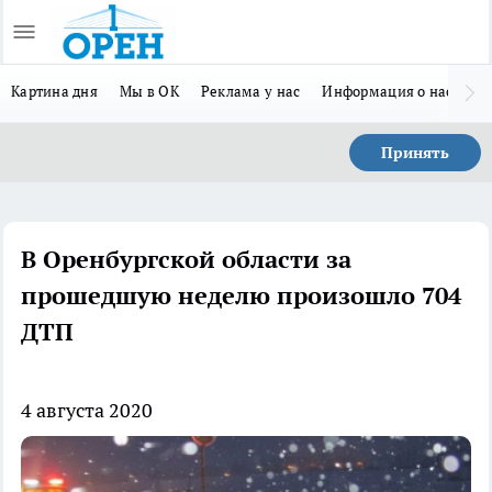
Картина дня
Мы в ОК
Реклама у нас
Информация о нас
Л
Принять
В Оренбургской области за
прошедшую неделю произошло 704
ДТП
4 августа 2020