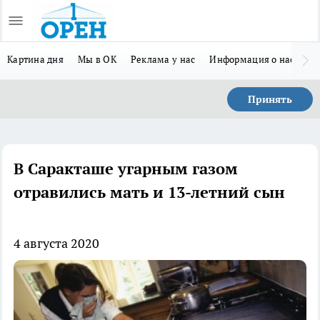
Картина дня
Мы в ОК
Реклама у нас
Информация о нас
Л
Принять
В Саракташе угарным газом
отравились мать и 13-летний сын
4 августа 2020