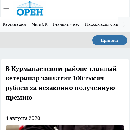
Картина дня
Мы в ОК
Реклама у нас
Информация о нас
Л
Принять
В Курманаевском районе главный
ветеринар заплатит 100 тысяч
рублей за незаконно полученную
премию
4 августа 2020