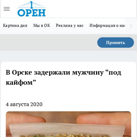
Картина дня
Мы в ОК
Реклама у нас
Информация о нас
Л
Принять
В Орске задержали мужчину "под
кайфом"
4 августа 2020