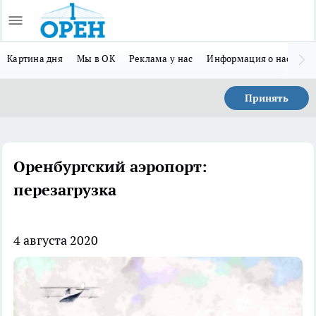
Картина дня
Мы в ОК
Реклама у нас
Информация о нас
Л
Принять
Оренбургский аэропорт:
перезагрузка
4 августа 2020