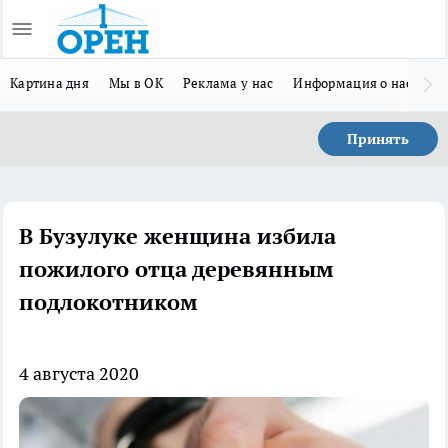
Картина дня
Мы в ОК
Реклама у нас
Информация о нас
Л
Принять
В Бузулуке женщина избила
пожилого отца деревянным
подлокотником
4 августа 2020