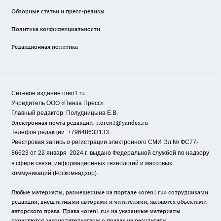
Обзорные статьи и пресс-релизы
Политика конфиденциальности
Редакционная политика
Сетевое издание oren1.ru
«
»
Учредитель ООО
Пенза Пресс
Главный редактор: Полудницына Е.В.
Электронная почта редакции:
r.oren1@yandex.ru
Телефон редакции: +79648633133
Реестровая запись о регистрации электронного СМИ Эл.№ ФС77-
86623 от 22 января 2024 г.
выдано Федеральной службой по надзору
в сфере связи, информационных технологий и массовых
коммуникаций (Роскомнадзор).
Любые материалы, размещенные на портале «oren1.ru» сотрудниками
редакции, внештатными авторами и читателями, являются объектами
авторского права. Права «oren1.ru» на указанные материалы
охраняются законодательством о правах на результаты