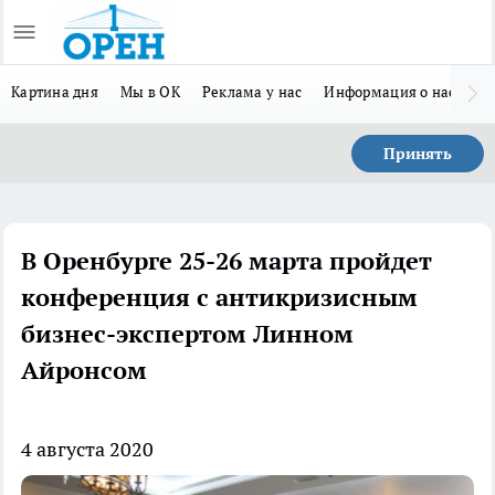
Картина дня
Мы в ОК
Реклама у нас
Информация о нас
Л
Принять
В Оренбурге 25-26 марта пройдет
конференция с антикризисным
бизнес-экспертом Линном
Айронсом
4 августа 2020