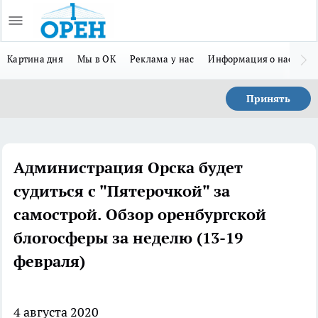
Картина дня
Мы в ОК
Реклама у нас
Информация о нас
Л
Принять
Администрация Орска будет
судиться с "Пятерочкой" за
самострой. Обзор оренбургской
блогосферы за неделю (13-19
февраля)
4 августа 2020