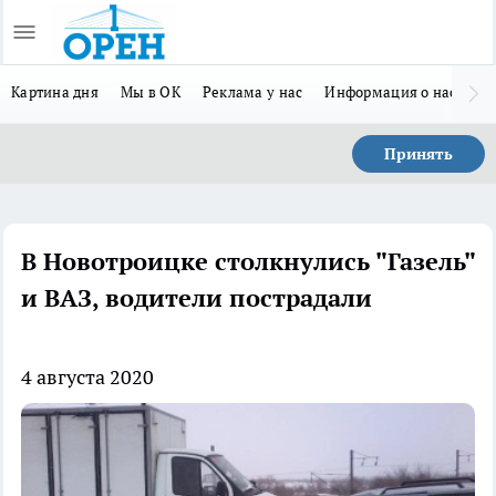
Картина дня
Мы в ОК
Реклама у нас
Информация о нас
Л
Принять
В Новотроицке столкнулись "Газель"
и ВАЗ, водители пострадали
4 августа 2020