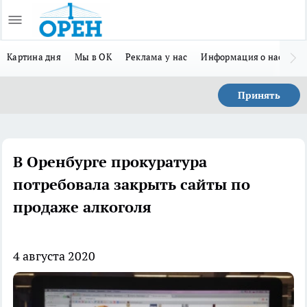
Картина дня
Мы в ОК
Реклама у нас
Информация о нас
Л
Принять
В Оренбурге прокуратура
потребовала закрыть сайты по
продаже алкоголя
4 августа 2020