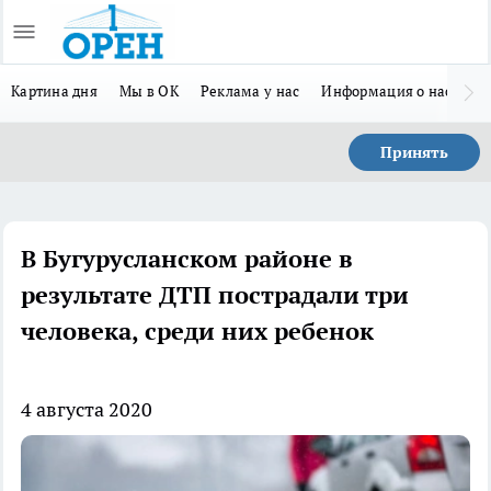
Картина дня
Мы в ОК
Реклама у нас
Информация о нас
Л
Принять
В Бугурусланском районе в
результате ДТП пострадали три
человека, среди них ребенок
4 августа 2020