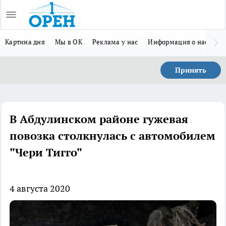
Картина дня
Мы в ОК
Реклама у нас
Информация о нас
Л
Принять
В Абдулинском районе гужевая
повозка столкнулась с автомобилем
"Чери Тигго"
4 августа 2020