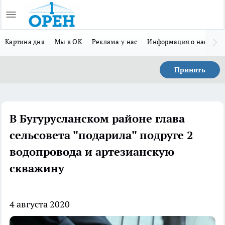
Картина дня
Мы в ОК
Реклама у нас
Информация о нас
Л
Принять
В Бугурусланском районе глава
сельсовета "подарила" подруге 2
водопровода и артезианскую
скважину
4 августа 2020