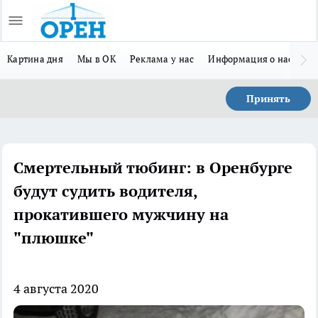
Картина дня
Мы в ОК
Реклама у нас
Информация о нас
Л
Принять
Смертельный тюбинг: в Оренбурге
будут судить водителя,
прокатившего мужчину на
"плюшке"
4 августа 2020