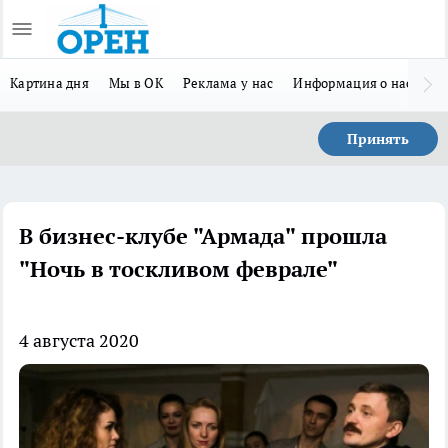
Картина дня
Мы в ОК
Реклама у нас
Информация о нас
Л
Принять
В бизнес-клубе "Армада" прошла
"Ночь в тоскливом феврале"
4 августа 2020